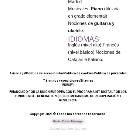
Madrid
Musicales:
Piano
(titulada
en grado elemental)
Nociones de
guitarra y
ukelele
.
IDIOMAS
Inglés (nivel alto) Francés
(nivel básico) Nociones de
Catalán e Italiano.
Aviso legal
Política de accesibilidad
Política de cookies
Política de privacidad
Términos y condiciones
Sitemap
EN
ES
FR
FINANCIADO POR LA UNIÓN EUROPEA CON EL PROGRAMA KIT DIGITAL POR LOS
FONDOS NEXT GENERATION (EU) DEL MECANISMO DE RECUPERACIÓN Y
RESILENCIA
Copyright 2025 © Todos los derechos reservados.
María Rubio Manager
Desarrollado por Xpandex