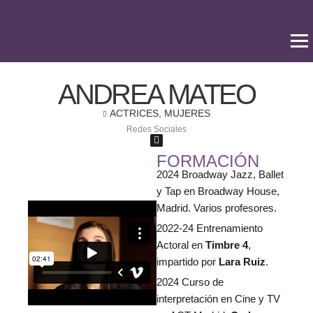
Ir
al
contenido
ANDREA MATEO
ACTRICES
,
MUJERES
Redes Sociales
I
n
s
FORMACIÓN
t
2024 Broadway Jazz, Ballet
a
g
y Tap en Broadway House,
r
a
Madrid. Varios profesores.
m
2022-24 Entrenamiento
Actoral en
Timbre 4
,
impartido por
Lara Ruiz
.
2024 Curso de
interpretación en Cine y TV