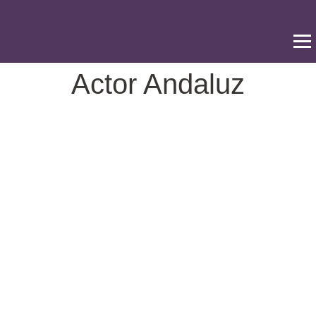
Ir
al
contenido
Actor Andaluz