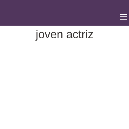
Ir
al
contenido
joven actriz