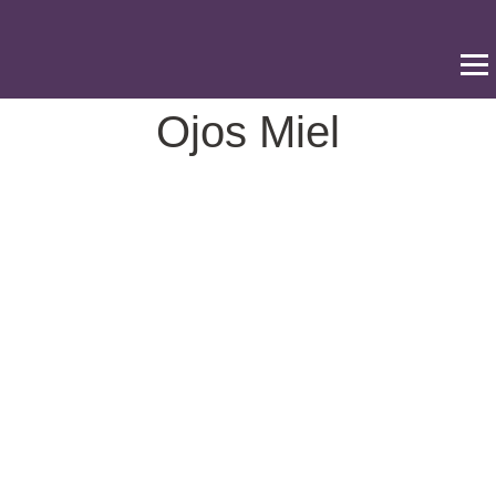
Ir
al
contenido
Ojos Miel