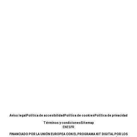
Aviso legal
Política de accesibilidad
Política de cookies
Política de privacidad
Términos y condiciones
Sitemap
EN
ES
FR
FINANCIADO POR LA UNIÓN EUROPEA CON EL PROGRAMA KIT DIGITAL POR LOS