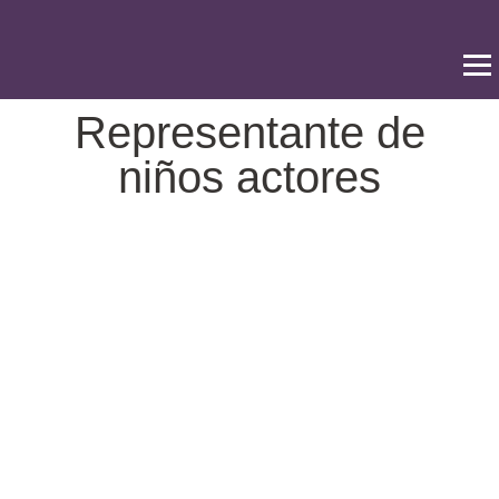
Ir
al
contenido
Representante de
niños actores